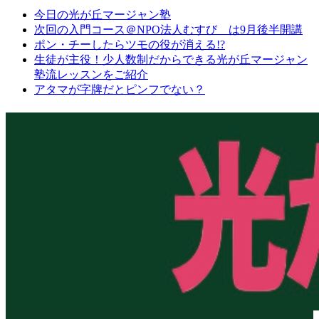
今日の光が丘マージャン塾
次回の入門コース＠NPO法人むすび は9月後半開講
ポン・チーしたらツモの役が消える!?
生徒が主役！少人数制だからできる光が丘マージャン
塾流レッスンをご紹介
アタマが字牌だとピンフでない？