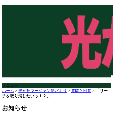
メニュー
ホーム
>
光が丘マージャン塾だより
>
質問と回答
>
「リー
チを取り消したいっ！？」
お知らせ