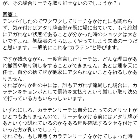
が、その場合リーチを取り消せないのでしょうか？」
回答：
テンパイしたのでワクワクしてリーチをかけたにも関わら
ず、気が付けばアタリ牌全部が既に場に出ていて、もう絶対
にアガれない状態であることが分かった時のショックは大き
いですよね。初級者のうちはよくやってしまう失敗の一つだ
と思います。一般的にこれを“カラテン”と呼びます。
ですが残念ながら、一度宣言したリーチは、どんな理由があ
れ撤回や取り消しをすることができません。あとは運を天に
任せ、自分の捨て牌が他家にアタられないことを祈るしかあ
りません。
そればかりか世の中には、誰もアガれず流局した場合に、カ
ラテンをチョンボとして罰符を支払うという厳しい取り決め
で打っている方もいらっしゃいます。
いずれにしろ、カラテンリーチは自分にとってのメリットが
ひとつもありませんので、リーチをかける前にはアタリ牌が
あといくつ隠れているのかをある程度確認するクセを付けて
いった方が良いでしょう。
それでも、もし運悪くカラテンリーチをかけてしまった時