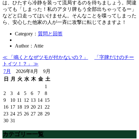
は、ひたすら冷静を装って流局するのを待ちましょう。間違
っても「しまった！私のアタリ牌もう全部出ちゃってるー」
などと口走ってはいけません。そんなことを喋ってしまった
ら、安心した他家の人が一斉に攻撃に転じてきますよ！
Category：
質問と回答
Author：Attie
≪ 「鳴くとなぜツモが付かないの？」
「字牌だけのチー
トイツ！？」 ≫
7月
2026年8月 9月
日
月
火
水
木
金
土
1
2
3
4
5
6
7
8
9
10
11
12
13
14
15
16
17
18
19
20
21
22
23
24
25
26
27
28
29
30
31
カテゴリー一覧